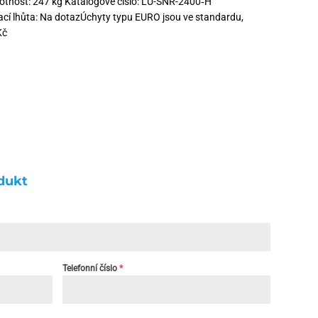
otnost: 247 kg Katalogové číslo: LU-SNR-2400‑H
ací lhůta: Na dotazÚchyty typu EURO jsou ve standardu,
Kč
dukt
Telefonní číslo
*