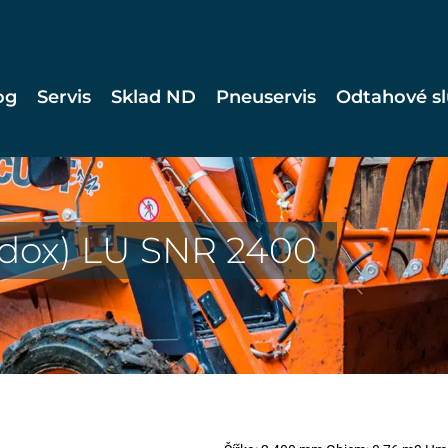
og
Servis
Sklad ND
Pneuservis
Odtahové s
ardox) LU SNR 2400