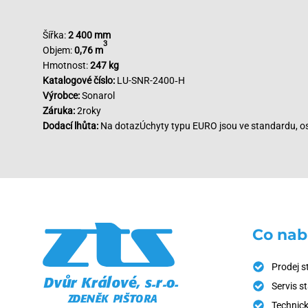
Šířka:
2 400 mm
3
Objem:
0,76 m
Hmotnost:
247 kg
Katalogové číslo:
LU-SNR-2400‑H
Výrobce:
Sonarol
Záruka:
2roky
Dodací lhůta:
Na dotazÚchyty typu EURO jsou ve standardu, osta
Co nab
Prodej s
Servis s
Technick