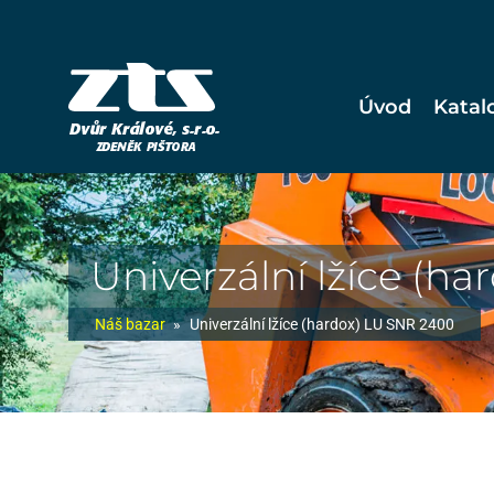
Úvod
Katal
Univerzální lžíce (h
Náš bazar
»
Univerzální lžíce (hardox) LU SNR 2400