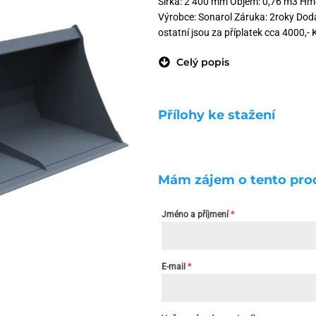
Šířka: 2 400 mm Objem: 0,76 m3 Hm
Výrobce: Sonarol Záruka: 2roky Dod
ostatní jsou za příplatek cca 4000,- 
Celý popis
Přílohy ke stažení
Mám zájem o tento pro
Jméno a příjmení
*
E-mail
*