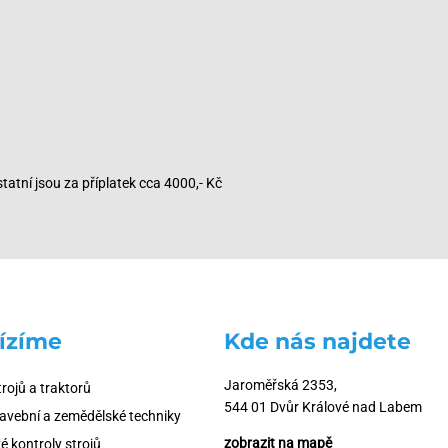
tní jsou za příplatek cca 4000,- Kč
ízíme
Kde nás najdete
Jaroměřská 2353,
trojů a traktorů
544 01 Dvůr Králové nad Labem
tavební a zemědělské techniky
zobrazit na mapě
é kontroly strojů