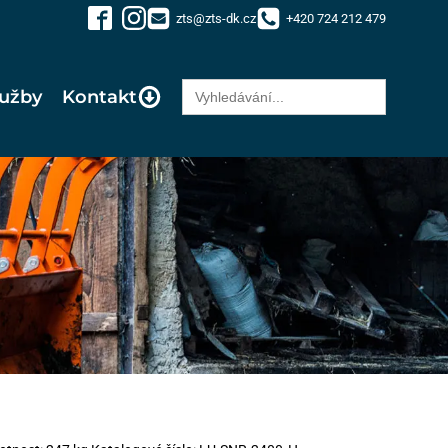
zts@zts-dk.cz
+420 724 212 479
Search
lužby
Kontakt
for: