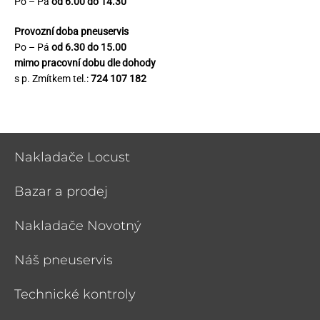
Po – Pá
od 6.00 do 14.30
Provozní doba pneuservis
Po – Pá
od 6.30 do 15.00
mimo pracovní dobu dle dohody
s p. Zmítkem tel.:
724 107 182
Nakladače Locust
Bazar a prodej
Nakladače Novotný
Náš pneuservis
Technické kontroly