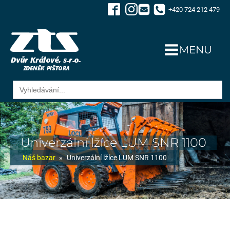
+420 724 212 479
MENU
Search
for:
Univerzální lžíce LUM SNR 1100
Náš bazar
»
Univerzální lžíce LUM SNR 1100