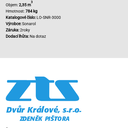
3
Objem:
2,35 m
Hmotnost:
784 kg
Katalogové číslo:
LO-SNR-3000
Výrobce:
Sonarol
Záruka:
2roky
Dodací lhůta:
Na dotaz