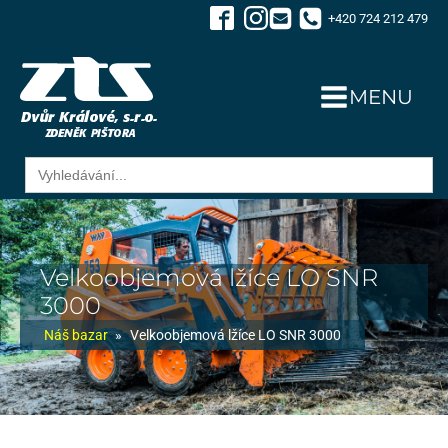
+420 724 212 479
MENU
Search
for:
Velkoobjemová lžíce LO SNR
3000
Náš bazar
»
Velkoobjemová lžíce LO SNR 3000