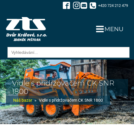
+420 724 212 479
MENU
Search
for:
Vidle s přidržovačem CK SNR
1800
Náš bazar
»
Vidle s přidržovačem CK SNR 1800