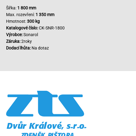
Šířka:
1 800 mm
Max. rozevření:
1 350 mm
Hmotnost:
300 kg
Katalogové číslo:
CK-SNR-1800
Výrobce:
Sonarol
Záruka:
2roky
Dodací lhůta:
Na dotaz