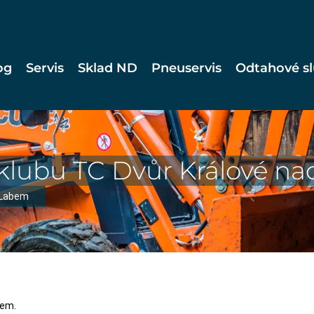
og
Servis
Sklad ND
Pneuservis
Odtahové s
klubu TC Dvůr Králové n
 Labem
bem.