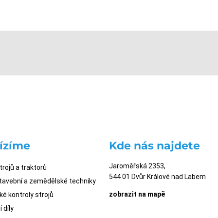
ízíme
Kde nás najdete
Jaroměřská 2353,
trojů a traktorů
544 01 Dvůr Králové nad Labem
stavební a zemědělské techniky
zobrazit na mapě
é kontroly strojů
 díly