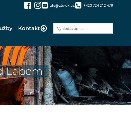
zts@zts-dk.cz
+420 724 212 479
Search
lužby
Kontakt
for:
ad Labem