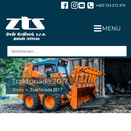
+420 724 212 479
MENU
Search
for:
Traktoriáda 2017
O nás
»
Traktoriáda 2017