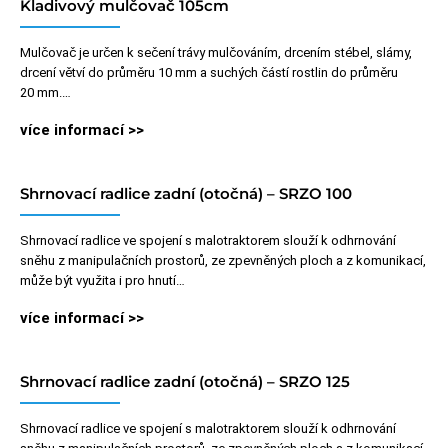
Kladivový mulčovač 105cm
Mulčovač je určen k sečení trávy mulčováním, drcením stébel, slámy,
drcení větví do průměru 10 mm a suchých částí rostlin do průměru
20 mm.…
více informací >>
Shrnovací radlice zadní (otočná) – SRZO 100
Shrnovací radlice ve spojení s malotraktorem slouží k odhrnování
sněhu z manipulačních prostorů, ze zpevněných ploch a z komunikací,
může být využita i pro hnutí…
více informací >>
Shrnovací radlice zadní (otočná) – SRZO 125
Shrnovací radlice ve spojení s malotraktorem slouží k odhrnování