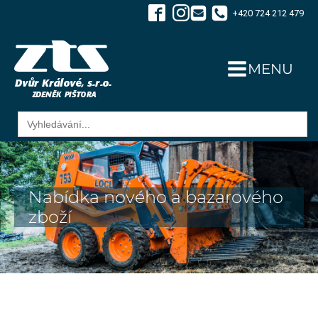
+420 724 212 479
MENU
Search
for:
Nabídka nového a bazarového
zboží