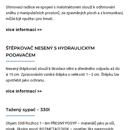
Shrnovací radlice ve spojení s malotraktorem slouží k odhrnování
sněhu z manipulačních prostorů, ze zpevněných ploch a z komunikací,
může být využita i pro hrnutí…
více informací >>
ŠTĚPKOVAČ NESENÝ S HYDRAULICKÝM
PODAVAČEM
Nesený štěpkovač slouží k likvidaci větví a dřevěného odpadu až do
ø 15 cm. Zpracováním vzniká štěpka o velikosti 1 – 3 cm. Štěpku lze
upotřebit jako ochranu…
více informací >>
Tažený sypač – 330l
Objem 330l Rozhoz:1 – 6m PŘESNÝ POSYP – materiálů jako je sůl,
písek, škvára apod. ROZMETACÍ DISK – opatřen 3ks nerezových,