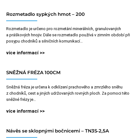
Rozmetadlo sypkých hmot – 200
Rozmetadlo je určeno pro rozmetání minerálních, granulovaných
a práškových hnojiv. Dále se rozmetadlo používá v zimním období při
posypu chodníků a silničních komunikací…
více informací >>
SNĚŽNÁ FRÉZA 100CM
Sněžná fréza je určena k odklízení prachového a zmrzlého sněhu
z chodníků, cest a jiných udržovaných rovných ploch. Za pomoci této
sněžné frézy je…
více informací >>
Návěs se sklopnými bočnicemi – TN3S‑2,5A