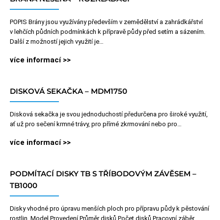
POPIS Brány jsou využívány především v zemědělství a zahrádkářství
v lehčích půdních podmínkách k přípravě půdy před setím a sázením.
Další z možností jejich využití je…
více informací >>
DISKOVÁ SEKAČKA – MDM1750
Disková sekačka je svou jednoduchostí předurčena pro široké využití,
ať už pro sečení krmné trávy, pro přímé zkrmování nebo pro…
více informací >>
PODMÍTACÍ DISKY TB S TŘÍBODOVÝM ZÁVĚSEM –
TB1000
Disky vhodné pro úpravu menších ploch pro přípravu půdy k pěstování
rostlin. Model Provedení Průměr disků Počet disků Pracovní záběr