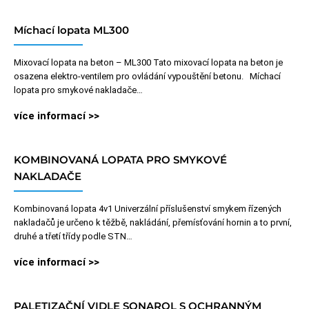
Míchací lopata ML300
Mixovací lopata na beton – ML300 Tato mixovací lopata na beton je
osazena elektro-ventilem pro ovládání vypouštění betonu. Míchací
lopata pro smykové nakladače…
více informací >>
KOMBINOVANÁ LOPATA PRO SMYKOVÉ
NAKLADAČE
Kombinovaná lopata 4v1 Univerzální příslušenství smykem řízených
nakladačů je určeno k těžbě, nakládání, přemísťování hornin a to první,
druhé a třetí třídy podle STN…
více informací >>
PALETIZAČNÍ VIDLE SONAROL S OCHRANNÝM