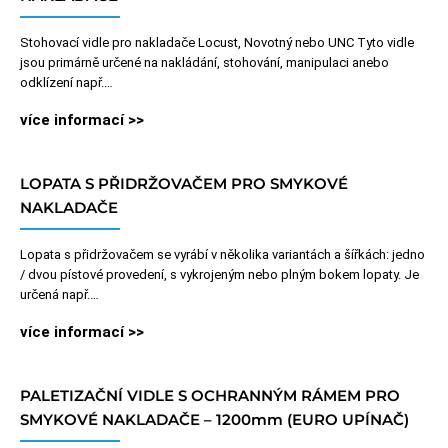
Stohovací vidle pro nakladače Locust, Novotný nebo UNC Tyto vidle
jsou primárně určené na nakládání, stohování, manipulaci anebo
odklízení např.…
více informací >>
LOPATA S PŘIDRŽOVAČEM PRO SMYKOVÉ
NAKLADAČE
Lopata s přidržovačem se vyrábí v několika variantách a šířkách: jedno
/ dvou pístové provedení, s vykrojeným nebo plným bokem lopaty. Je
určená např.…
více informací >>
PALETIZAČNÍ VIDLE S OCHRANNÝM RÁMEM PRO
SMYKOVÉ NAKLADAČE – 1200mm (EURO UPÍNAČ)