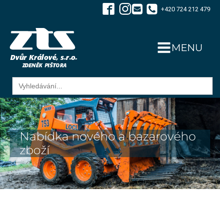
+420 724 212 479
MENU
Search
for:
Nabídka nového a bazarového
zboží